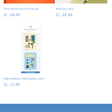
Pack de Imanes Peruanos
Medias Lima
Precio
S/. 58.00
Precio
S/. 26.90
habitual
habitual
Separadores Imantados Lima
Precio
S/. 12.90
habitual