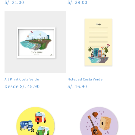
Precio
S/. 21.00
Precio
S/. 39.00
habitual
habitual
Art Print Costa Verde
Notepad Costa Verde
Precio
Desde S/. 45.90
Precio
S/. 16.90
habitual
habitual