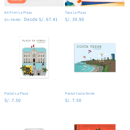
Art Print La Plaza
Taza La Plaza
Precio
Precio
Desde S/. 67.41
Precio
S/. 39.90
S/. 74.90
habitual
de
habitual
oferta
Postal La Plaza
Postal Costa Verde
Precio
S/. 7.50
Precio
S/. 7.50
habitual
habitual