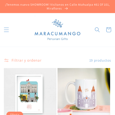
Ir
¡Tenemos nuevo SHOWROOM! Visítanos en Calle Atahualpa 461 Of 101,
directamente
Miraflores
al contenido
Carrito
Filtrar y ordenar
19 productos
Oferta