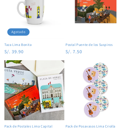
Agotado
Taza Lima Bonita
Postal Puente de los Suspiros
Precio
S/. 39.90
Precio
S/. 7.50
habitual
habitual
Pack de Postales Lima Capital
Pack de Posavasos Lima Criolla