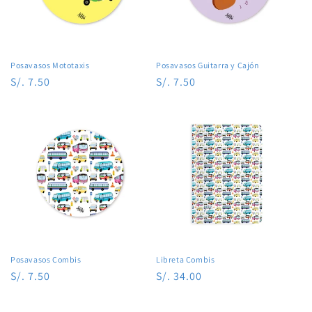
Posavasos Mototaxis
Posavasos Guitarra y Cajón
Precio
S/. 7.50
Precio
S/. 7.50
habitual
habitual
Posavasos Combis
Libreta Combis
Precio
S/. 7.50
Precio
S/. 34.00
habitual
habitual