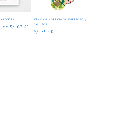
Amazonas
Pack de Posavasos Perezoso y
Gallitos
ecio
sde S/. 67.41
Precio
S/. 39.00
habitual
erta