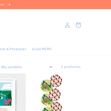
ores
Iniciar
Carrito
sesión
azas & Posavasos
Guías MCMG
5 productos