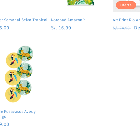
Oferta
er Semanal Selva Tropical
Notepad Amazonía
Art Print Rio 
io
36.00
Precio
S/. 16.90
Precio
Pr
De
S/. 74.90
tual
habitual
habitual
de
of
de Posavasos Aves y
ngo
io
39.00
tual