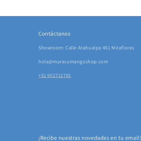
Contáctanos
Showroom: Calle Atahualpa 461 Miraflores
hola@maracumangoshop.com
+51 902712781
¡Recibe nuestras novedades en tu email