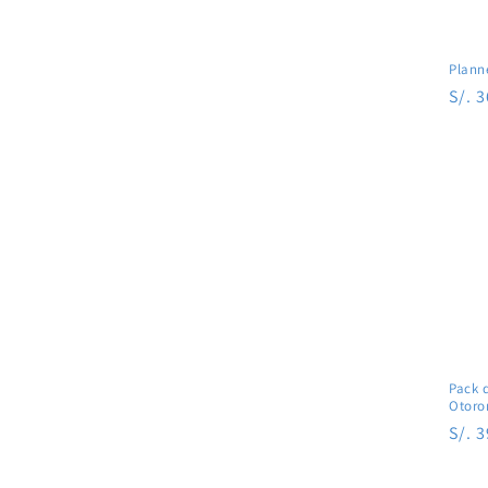
Plann
Prec
S/. 
habi
Pack 
Otoro
Prec
S/. 
habi