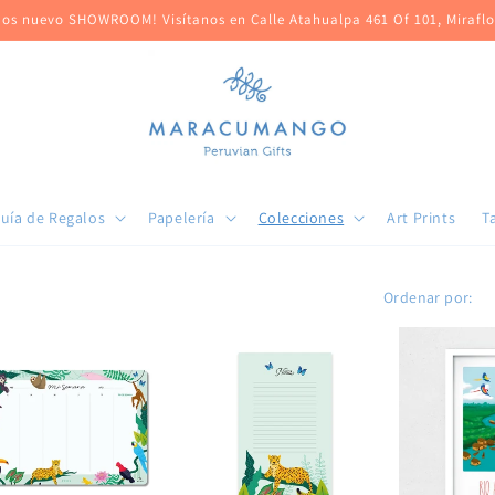
os nuevo SHOWROOM! Visítanos en Calle Atahualpa 461 Of 101, Mirafl
uía de Regalos
Papelería
Colecciones
Art Prints
T
Ordenar por: