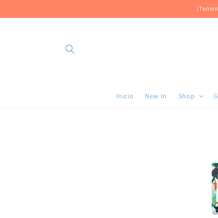
Ir
¡Tenem
directamente
al contenido
Inicio
New In
Shop
G