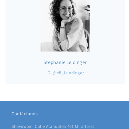
Stephanie Leidinger
IG: @efi_leindinger
Contáctanos
Showroom: Calle Atahualpa 461 Miraflores