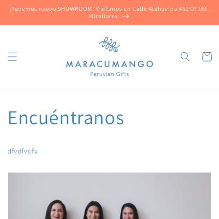
Ir
¡Tenemos nuevo SHOWROOM! Visítanos en Calle Atahualpa 461 Of 101,
directamente
Miraflores
al contenido
Carrito
Encuéntranos
dfvdfvdfv