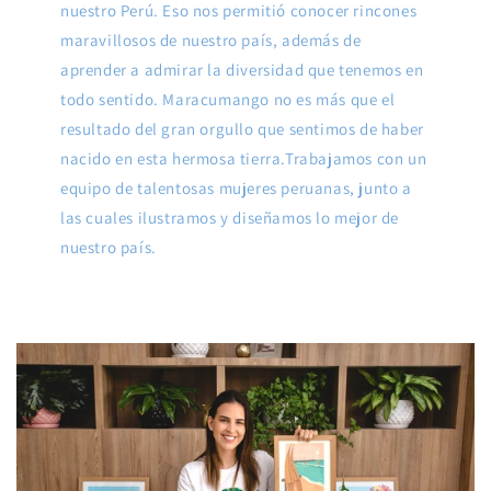
nuestro Perú. Eso nos permitió conocer rincones
maravillosos de nuestro país, además de
aprender a admirar la diversidad que tenemos en
todo sentido. Maracumango no es más que el
resultado del gran orgullo que sentimos de haber
nacido en esta hermosa tierra.Trabajamos con un
equipo de talentosas mujeres peruanas, junto a
las cuales ilustramos y diseñamos lo mejor de
nuestro país.