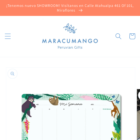
Ir
¡Tenemos nuevo SHOWROOM! Visítanos en Calle Atahualpa 461 Of 101,
directamente
Miraflores
al contenido
Carrito
Ir
directamente
a la
información
del producto