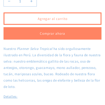
Reducir
Aumentar
cantidad
cantidad
para
para
Planner
Planner
Agregar al carrito
Semanal
Semanal
Selva
Selva
Tropical
Tropical
Comprar ahora
Nuestro
Planner Selva Tropical
ha sido orgullosamente
ilustrado en Perú. La diversidad de la flora y fauna de nuestra
selva: nuestro emblemático gallito de las rocas, oso de
anteojos, otorongo, guacamayo, mono aullador, perezoso,
tucán, mariposas azules, buceo. Rodeado de nuestra flora
como las heliconias, las orejas de elefante y belleza de la flor
de loto.
Detalles
: