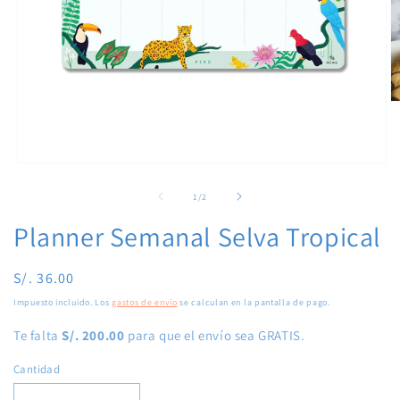
Ab
e
m
2
e
Abrir
u
elemento
v
multimedia
de
1
/
2
m
1
en
Planner Semanal Selva Tropical
una
ventana
modal
Precio
S/. 36.00
habitual
Impuesto incluido. Los
gastos de envío
se calculan en la pantalla de pago.
Te falta
S/. 200.00
para que el envío sea GRATIS.
Cantidad