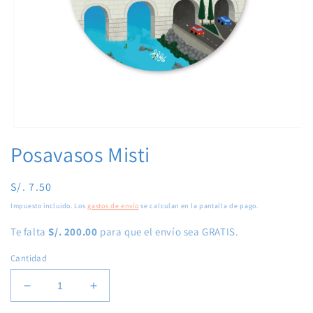
Abrir
elemento
Posavasos Misti
multimedia
1
en
Precio
S/. 7.50
una
ventana
habitual
modal
Impuesto incluido. Los
gastos de envío
se calculan en la pantalla de pago.
Te falta
S/. 200.00
para que el envío sea GRATIS.
Cantidad
Reducir
Aumentar
cantidad
cantidad