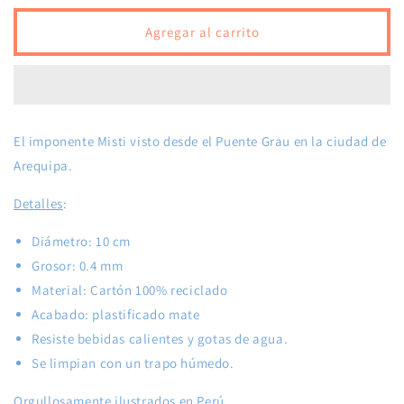
para
para
Posavasos
Posavasos
Agregar al carrito
Misti
Misti
El imponente Misti visto desde el Puente Grau en la ciudad de
Arequipa.
Detalles
:
Diámetro: 10 cm
Grosor: 0.4 mm
Material: Cartón 100% reciclado
Acabado: plastificado mate
Resiste bebidas calientes y gotas de agua.
Se limpian con un trapo húmedo.
Orgullosamente ilustrados en Perú.