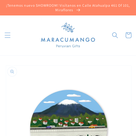
Ir
¡Tenemos nuevo SHOWROOM! Visítanos en Calle Atahualpa 461 Of 101,
directamente
Miraflores
al contenido
Carrito
Ir
directamente
a la
información
del producto