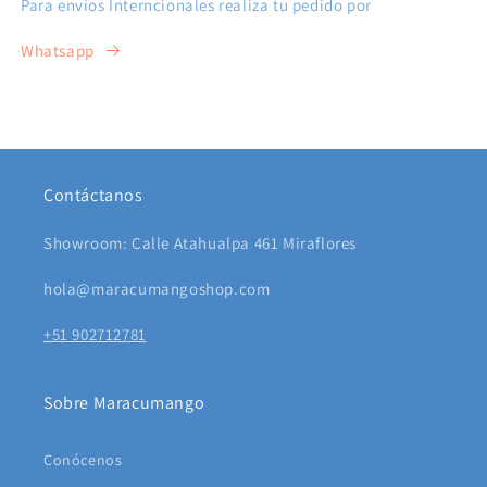
Para envíos Interncionales realiza tu pedido por
Whatsapp
Contáctanos
Showroom: Calle Atahualpa 461 Miraflores
hola@maracumangoshop.com
+51 902712781
Sobre Maracumango
Conócenos