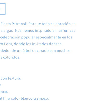
Aumentar
cantidad
para
Fiesta Patronal! Porque toda celebración se
Tarjeta
 alargar. Nos hemos inspirado en las Yunzas
Fiesta
Patronal
 celebración popular especialmente en los
ro Perú, donde los invitados danzan
ededor de un árbol decorado con muchos
s coloridos.
 con textura.
e.
anco.
l fino color blanco cremoso.