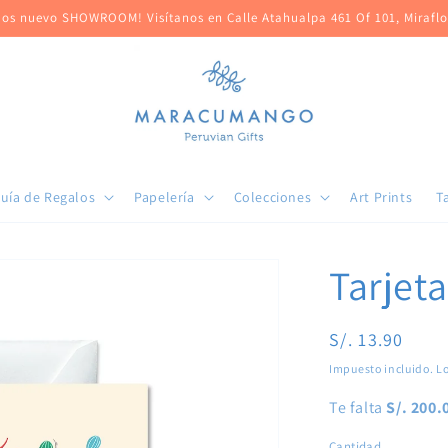
os nuevo SHOWROOM! Visítanos en Calle Atahualpa 461 Of 101, Mirafl
uía de Regalos
Papelería
Colecciones
Art Prints
T
Tarjeta
Precio
S/. 13.90
habitual
Impuesto incluido. L
Te falta
S/. 200.
Cantidad