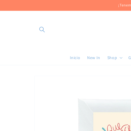
Ir
¡Tenem
directamente
al contenido
Inicio
New In
Shop
G
Ir
directamente
a la
información
del producto