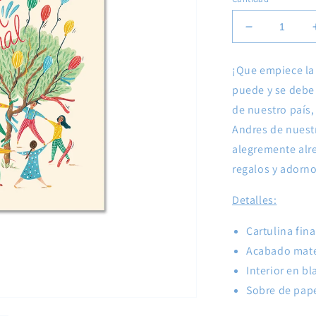
Reducir
cantidad
para
¡Que empiece la 
Tarjeta
puede y se debe
Fiesta
Patronal
de nuestro país,
Andres de nuest
alegremente alr
regalos y adorno
Detalles:
Cartulina fina
Acabado mat
Interior en bl
Sobre de pape