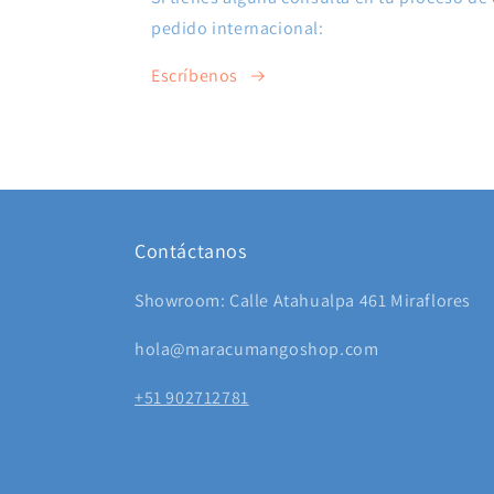
pedido internacional:
Escríbenos
Contáctanos
Showroom: Calle Atahualpa 461 Miraflores
hola@maracumangoshop.com
+51 902712781