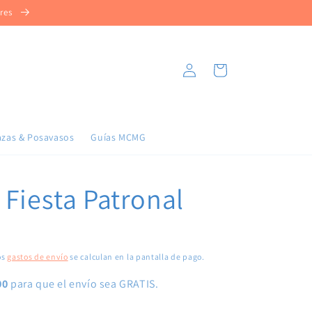
ores
Iniciar
Carrito
sesión
azas & Posavasos
Guías MCMG
 Fiesta Patronal
os
gastos de envío
se calculan en la pantalla de pago.
00
para que el envío sea GRATIS.